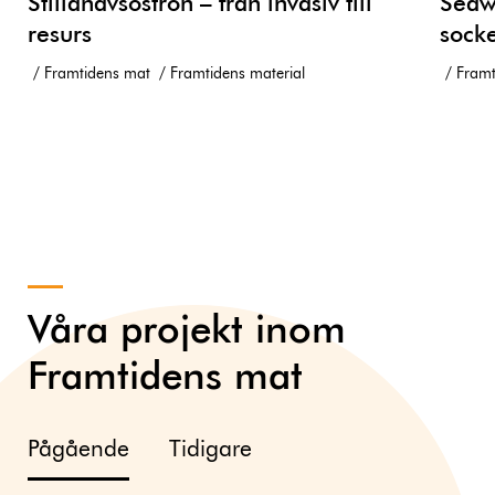
Stillahavsostron – från invasiv till
Seawe
resurs
socke
Framtidens mat
Framtidens material
Framt
Våra projekt inom
Framtidens mat
Pågående
Tidigare