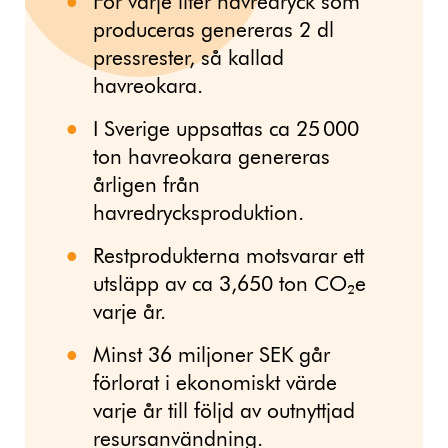
För varje liter havredryck som
produceras genereras 2 dl
pressrester, så kallad
havreokara.
I Sverige uppsattas ca 25 000
ton havreokara genereras
årligen från
havredrycksproduktion.
Restprodukterna motsvarar ett
utsläpp av ca 3,650 ton CO₂e
varje år.
Minst 36 miljoner SEK går
förlorat i ekonomiskt värde
varje år till följd av outnyttjad
resursanvändning.