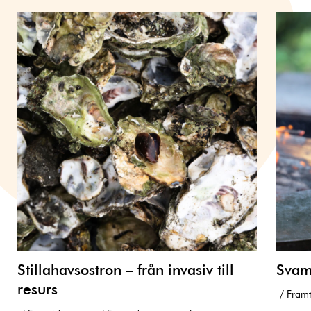
Stillahavsostron – från invasiv till
Svam
resurs
Framt