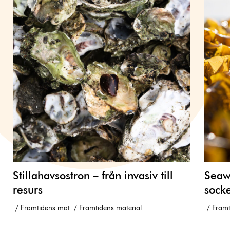
Stillahavsostron – från invasiv till
Seawe
resurs
socke
Framtidens mat
Framtidens material
Framt