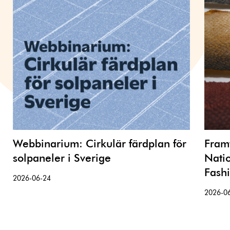
Webbinarium: Cirkulär färdplan för
Framt
solpaneler i Sverige
Nati
Fash
2026-06-24
2026-0