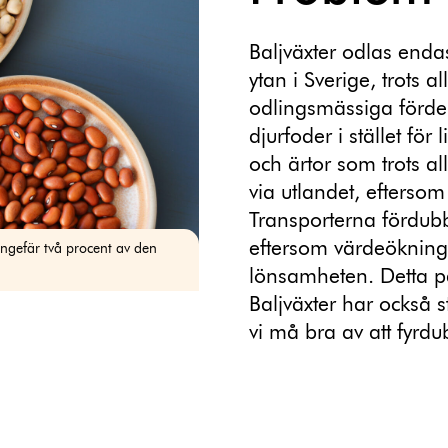
Baljväxter odlas enda
ytan i Sverige, trots a
odlingsmässiga förde
djurfoder i stället fö
och ärtor som trots al
via utlandet, efterso
Transporterna fördubb
eftersom värdeökning
ungefär två procent av den
lönsamheten. Detta påv
Baljväxter har också s
vi må bra av att fyrd