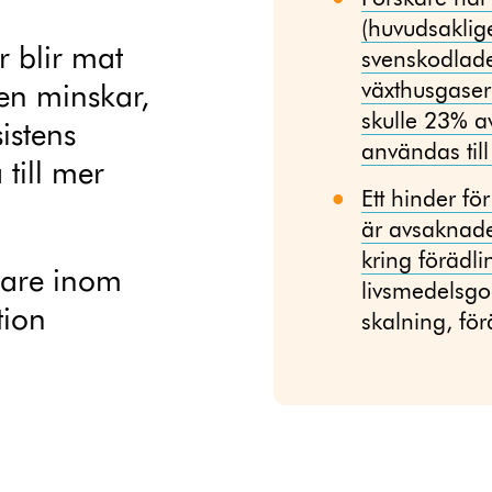
(huvudsaklig
r blir mat
svenskodlade
växthusgase
gen minskar,
skulle 23% a
istens
användas til
å till mer
Ett hinder f
är avsaknade
kring förädli
dare inom
livsmedelsgo
tion
skalning, för