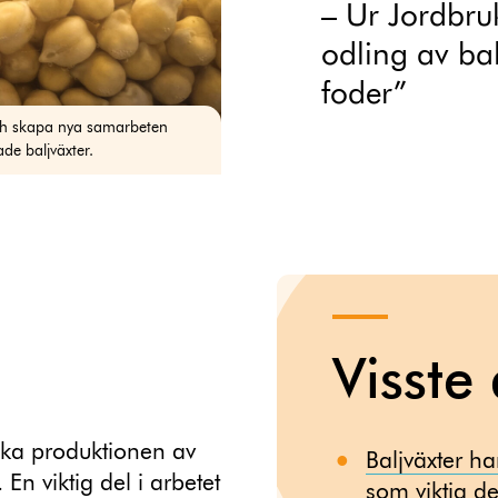
– Ur Jordbru
odling av bal
foder”
och skapa nya samarbeten
de baljväxter.
Visste
 öka produktionen av
Baljväxter ha
En viktig del i arbetet
som viktig del