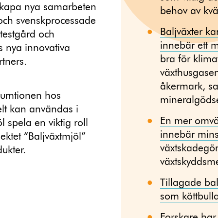
skapa nya samarbeten
behov av kvä
och svenskprocessade
Baljväxter kan
 testgård och
innebär ett m
s nya innovativa
bra för klim
tners.
växthusgasen
åkermark, sa
nsumtionen hos
mineralgödse
lt kan användas i
En mer omväx
spela en viktig roll
innebär mins
ektet ”Baljväxtmjöl”
växtskadegö
ukter.
växtskyddsmed
Tillagade bal
som köttbulla
Forskare har 