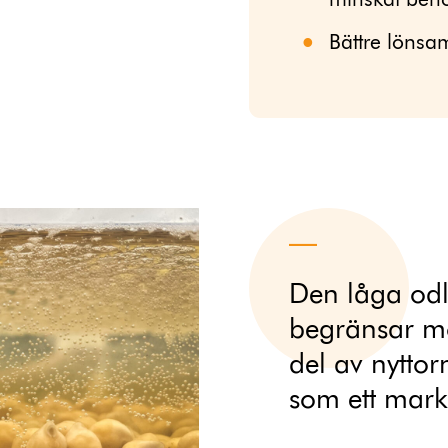
minskat beho
Bättre lönsa
Den låga odl
begränsar mö
del av nytto
som ett mar