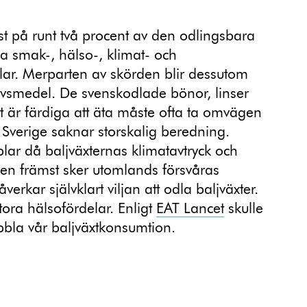
st på runt två procent av den odlingsbara
lla smak-, hälso-, klimat- och
lar. Merparten av skörden blir dessutom
r livsmedel. De svenskodlade bönor, linser
lt är färdiga att äta måste ofta ta omvägen
m Sverige saknar storskalig beredning.
lar då baljväxternas klimatavtryck och
en främst sker utomlands försvåras
erkar självklart viljan att odla baljväxter.
tora hälsofördelar. Enligt
EAT Lancet
skulle
ubbla vår baljväxtkonsumtion.