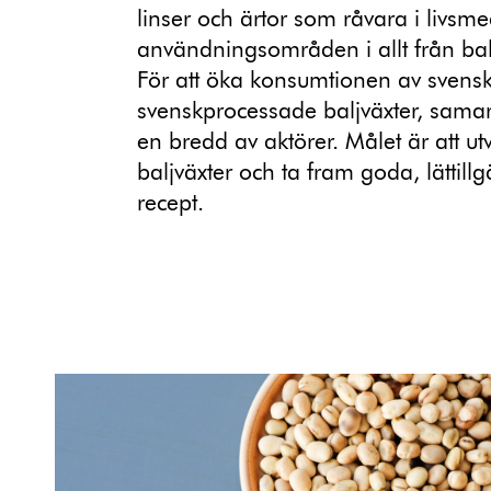
linser och ärtor som råvara i livsm
användningsområden i allt från baljv
För att öka konsumtionen av svens
svenskprocessade baljväxter, sama
en bredd av aktörer. Målet är att u
baljväxter och ta fram goda, lättill
recept.