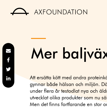
Mer baljväx
Att ersätta kött med andra proteinkä
gynnar både hälsan och miljön. Dä
under flera år testodlat nya och äld
utvecklat olika produkter som nu sälj
Men det finns fortfarande en stor ou