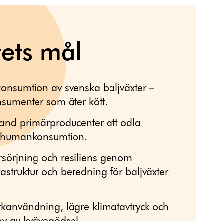
tets mål
onsumtion av svenska baljväxter –
sumenter som äter kött.
land primärproducenter att odla
ill humankonsumtion.
rsörjning och resiliens genom
rastruktur och beredning för baljväxter
användning, lägre klimatavtryck och