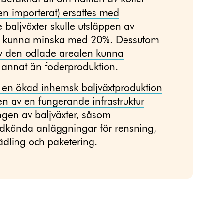
en importerat) ersattes med
 baljväxter skulle utsläppen av
r kunna minska med 20%. Dessutom
v den odlade arealen kunna
l annat än foderproduktion.
ör en ökad inhemsk baljväxtproduktion
n av en fungerande infrastruktur
ngen av baljväxt
er, såsom
dkända anläggningar för rensning,
ädling och paketering.