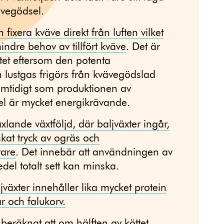
vegödsel.
 fixera kväve direkt från luften vilket
indre behov av tillfört kväve
. Det är
atet eftersom den potenta
 lustgas frigörs från kvävegödslad
mtidigt som produktionen av
l är mycket energikrävande.
lande växtföljd, där baljväxter ingår,
kat tryck av ogräs och
rare
. Det innebär att användningen av
el totalt sett kan minska​.
jväxter innehåller lika mycket protein
r och falukorv​.
beräknat att om hälften av köttet