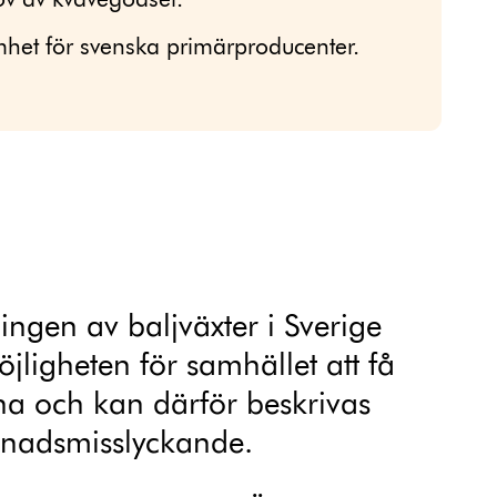
v av kvävegödsel.
mhet för svenska primärproducenter.
ingen av baljväxter i Sverige
jligheten för samhället att få
rna och kan därför beskrivas
knadsmisslyckande.