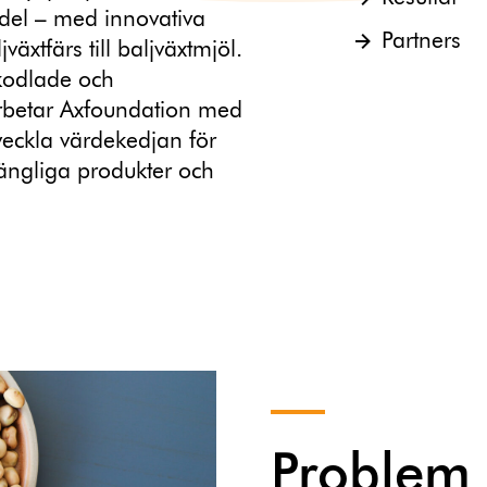
edel – med innovativa
Partners
äxtfärs till baljväxtmjöl.
kodlade och
rbetar Axfoundation med
tveckla värdekedjan för
gängliga produkter och
Problem