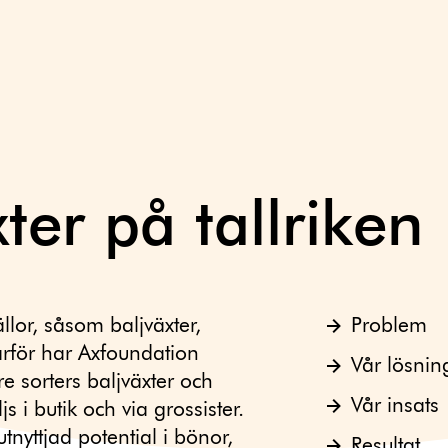
ter på tallriken
llor, såsom baljväxter,
Problem
rför har Axfoundation
Vår lösnin
re sorters baljväxter och
Vår insats
s i butik och via grossister.
tnyttjad potential i bönor,
Resultat