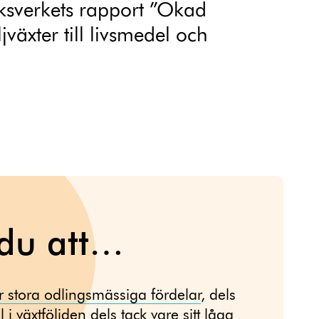
ksverkets rapport ”Ökad
jväxter till livsmedel och
 du att…
r stora odlingsmässiga fördelar
, dels
 i växtföljden dels tack vare sitt låga