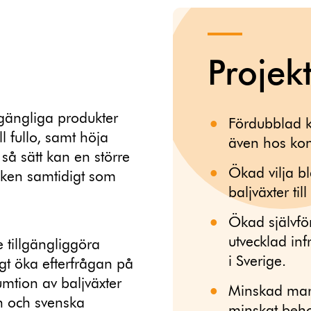
Projek
llgängliga produkter
Fördubblad k
ll fullo, samt höja
även hos kon
 så sätt kan en större
Ökad vilja b
iken samtidigt som
baljväxter t
Ökad självfö
utvecklad inf
 tillgängliggöra
i Sverige.
igt öka efterfrågan på
mtion av baljväxter
Minskad mark
an och svenska