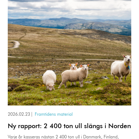
2026.02.23
|
Framtidens material
Ny rapport: 2 400 ton ull slängs i Norden
Varje år kasseras nästan 2 400 ton ull i Danmark, Finland,