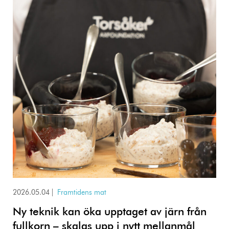
2026.05.04
|
Framtidens mat
Ny teknik kan öka upptaget av järn från
fullkorn – skalas upp i nytt mellanmål