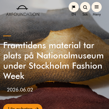
EN
Sök
Meny
Framtidens material tar
plats på Nationalmuseum
under Stockholm Fashion
Week
2026.06.02