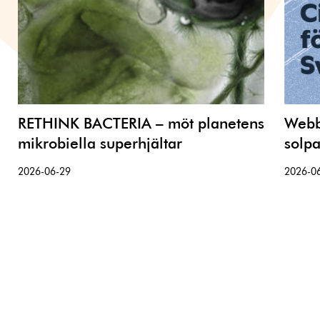
RETHINK BACTERIA – möt planetens
Webbi
mikrobiella superhjältar
solpa
2026-06-29
2026-0