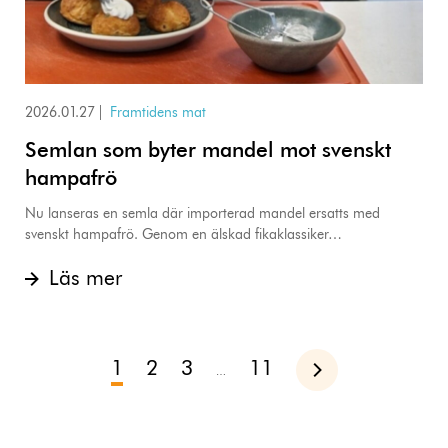
2026.01.27
|
Framtidens mat
Semlan som byter mandel mot svenskt
hampafrö
Nu lanseras en semla där importerad mandel ersatts med
svenskt hampafrö. Genom en älskad fikaklassiker…
Läs mer
1
2
3
11
Nästa
…