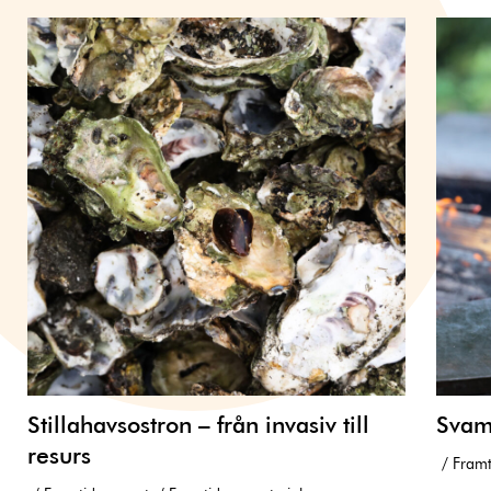
Stillahavsostron – från invasiv till
Svam
resurs
Framt