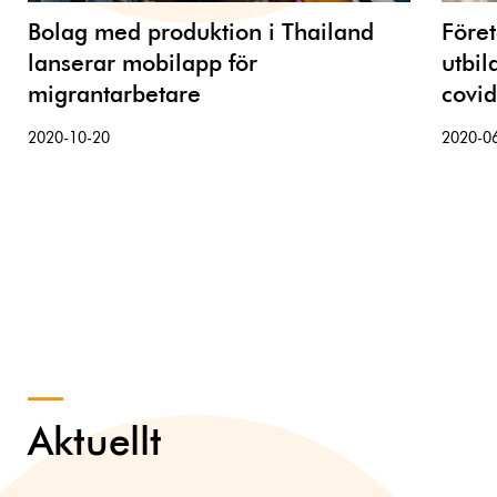
Bolag med produktion i Thailand
Föret
lanserar mobilapp för
utbil
migrantarbetare
covi
2020-10-20
2020-0
Aktuellt