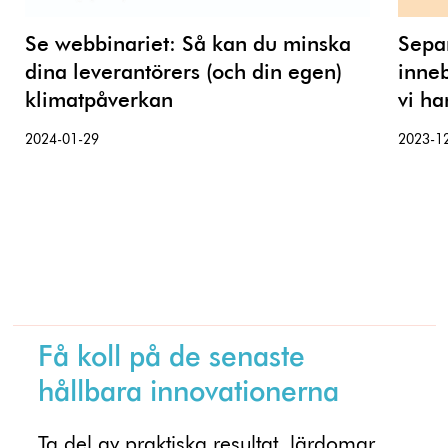
Se webbinariet: Så kan du minska
Separ
dina leverantörers (och din egen)
inneb
klimatpåverkan
vi ha
2024-01-29
2023-1
Få koll på de senaste
hållbara innovationerna
Ta del av praktiska resultat, lärdomar