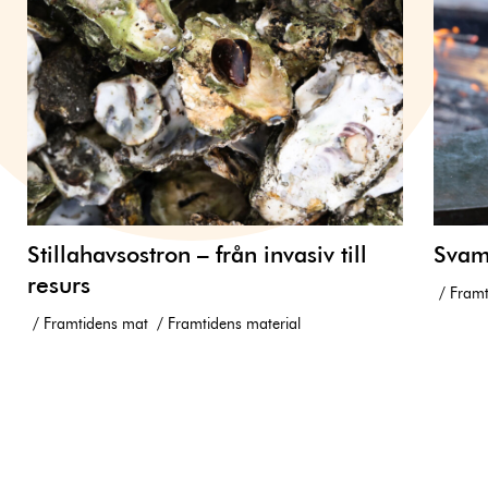
Stillahavsostron – från invasiv till
Svam
resurs
Framt
Framtidens mat
Framtidens material