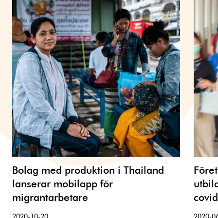
Bolag med produktion i Thailand
Föret
lanserar mobilapp för
utbil
migrantarbetare
covi
2020-10-20
2020-0