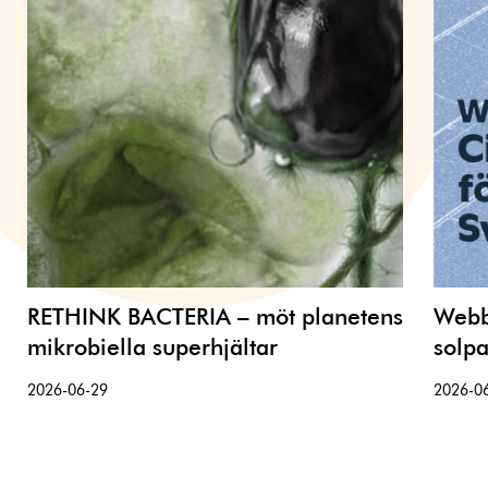
RETHINK BACTERIA – möt planetens
Webbi
mikrobiella superhjältar
solpa
2026-06-29
2026-0