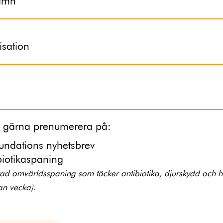
namn
sation
ll gärna prenumerera på:
undations nyhetsbrev
biotikaspaning
rad omvärldsspaning som täcker antibiotika, djurskydd och 
an vecka).