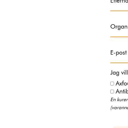
Efter
Organi
E-post
Jag vi
Axfo
Anti
En kure
(varann