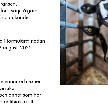
 gränsen.
 död. Varje åtgärd
 vända ökande
a i formuläret nedan.
8 augusti 2025.
terinär och expert
 bevakar
r och annat som har
antibiotika till