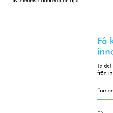
livsmedelsproducerande djur.
Få 
inn
Ta del
från i
Förna