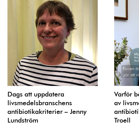
Dags att uppdatera
Varför b
livsmedelsbranschens
av livs
antibiotikakriterier – Jenny
antibiot
Lundström
Troell