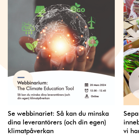
Se webbinariet: Så kan du minska
Separ
dina leverantörers (och din egen)
inneb
klimatpåverkan
vi ha