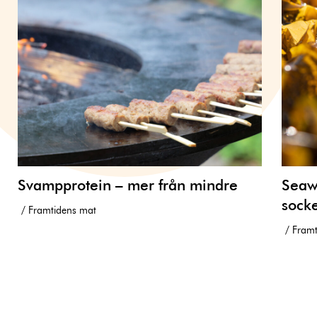
Svampprotein – mer från mindre
Seawe
socke
Framtidens mat
Framt