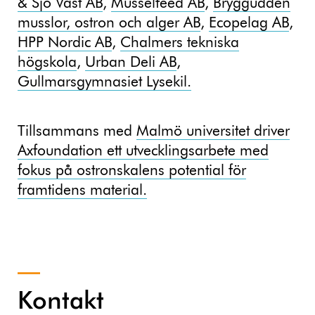
& Sjö Väst AB
,
Musselfeed AB
,
Bryggudden
musslor, ostron och alger AB
,
Ecopelag AB
,
HPP Nordic AB
,
Chalmers tekniska
högskola
,
Urban Deli AB
,
Gullmarsgymnasiet Lysekil.
Tillsammans med
Malmö universitet driver
Axfoundation ett utvecklingsarbete med
fokus på ostronskalens potential för
framtidens material.
Kontakt