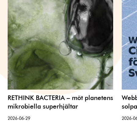
RETHINK BACTERIA – möt planetens
Webbi
mikrobiella superhjältar
solpa
2026-06-29
2026-0