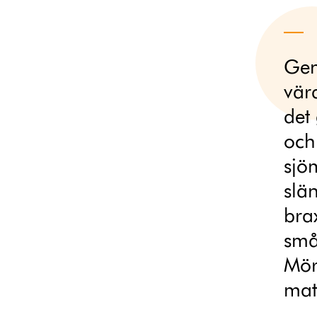
Gen
vär
det
och
sjö
slän
brax
små
Mör
mat