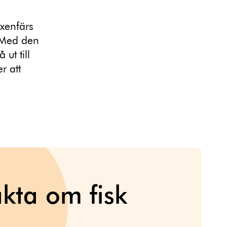
axenfärs
. Med den
ut till
r att
kta om fisk