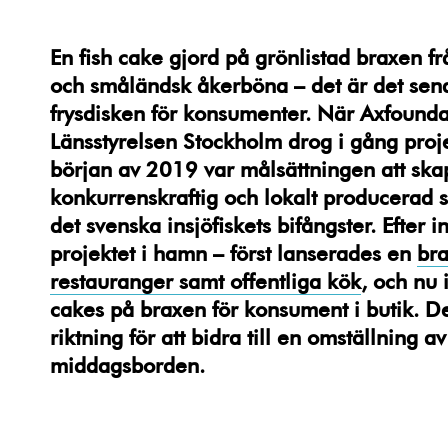
En fish cake gjord på grönlistad braxen fr
och småländsk åkerböna – det är det senast
frysdisken för konsumenter. När Axfounda
Länsstyrelsen Stockholm drog i gång proj
början av 2019 var målsättningen att skap
konkurrenskraftig och lokalt producerad 
det svenska insjöfiskets bifångster. Efter i
projektet i hamn – först lanserades en
bra
restauranger samt offentliga kök
, och nu 
cakes på braxen för konsument i butik. Det 
riktning för att bidra till en omställning 
middagsborden.