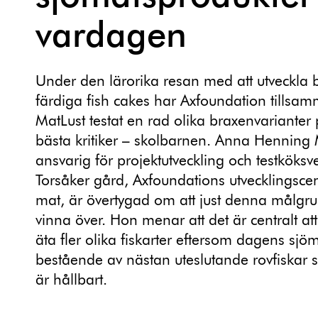
vardagen
Under den lärorika resan med att utveckla 
färdiga fish cakes har Axfoundation tillsa
MatLust testat en rad olika braxenvarianter
bästa kritiker – skolbarnen. Anna Hennin
ansvarig för projektutveckling och testköks
Torsåker gård, Axfoundations utvecklingsce
mat, är övertygad om att just denna målgrupp
vinna över. Hon menar att det är centralt att
äta fler olika fiskarter eftersom dagens sj
bestående av nästan uteslutande rovfiskar s
är hållbart.