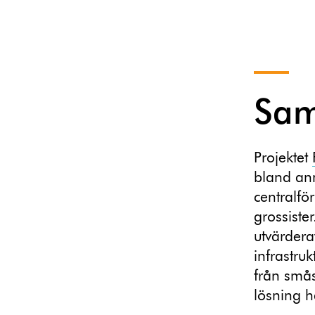
Sam
Projektet
bland ann
centralfö
grossister
utvärdera
infrastru
från smås
lösning ha