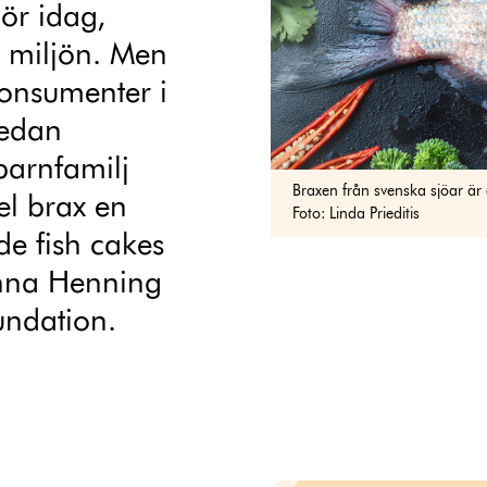
gör idag,
 miljön. Men
konsumenter i
redan
barnfamilj
Braxen från svenska sjöar är 
el brax en
Foto: Linda Prieditis
de fish cakes
nna Henning
undation.