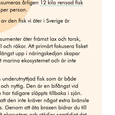
onsumeras årligen
12 kilo rensad fisk
per person.
v den fisk vi äter i Sverige är
umenter äter främst lax och torsk,
 och räkor. Att primärt fokusera fisket
 längst upp i näringskedjan skapar
t marina ekosystemet och är inte
 underutnyttjad fisk som är både
 och nyttig. Den är en bifångst vid
 har tidigare släppts tillbaka i sjön.
att den inte kräver något extra bränsle
as. Genom att äta braxen bidrar du till