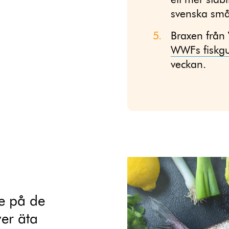
ett mer stab
svenska smås
Braxen från
WWFs fiskgu
veckan.
te på de
er äta