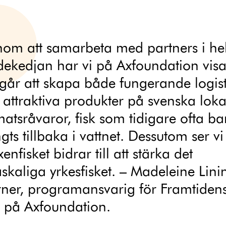
om att samarbeta med partners i he
dekedjan har vi på Axfoundation visat
 går att skapa både fungerande logist
 attraktiva produkter på svenska loka
matsråvaror, fisk som tidigare ofta ba
gts tillbaka i vattnet. Dessutom ser vi 
enfisket bidrar till att stärka det
skaliga yrkesfisket. – Madeleine Lini
ner, programansvarig för Framtiden
 på Axfoundation.