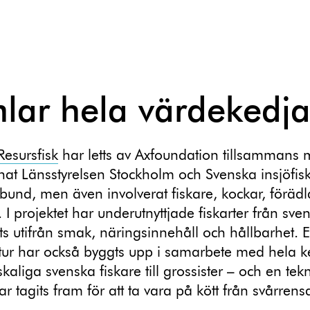
lar hela värdekedj
Resursfisk
har letts av Axfoundation tillsammans
at Länsstyrelsen Stockholm och Svenska insjöfis
rbund, men även involverat fiskare, kockar, föräd
. I projektet har underutnyttjade fiskarter från sve
ts utifrån smak, näringsinnehåll och hållbarhet. 
ktur har också byggts upp i samarbete med hela k
kaliga svenska fiskare till grossister – och en tek
r tagits fram för att ta vara på kött från svårrensa