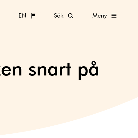
EN
Sök
Meny
xen snart på