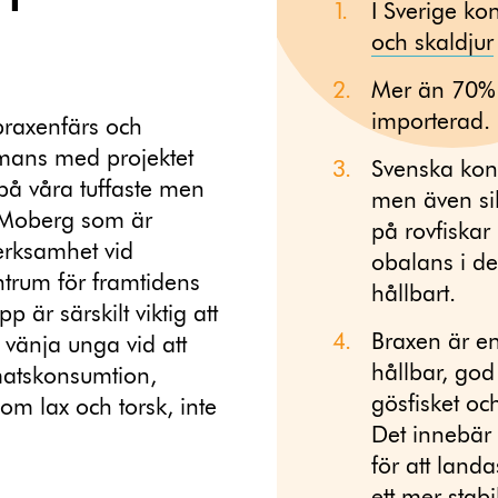
I Sverige k
och skaldjur
Mer än 70% a
importerad.
braxenfärs och
mmans med projektet
Svenska kons
 på våra tuffaste men
men även sill
g Moberg som är
på rovfiskar
verksamhet vid
obalans i de
ntrum för framtidens
hållbart.
 är särskilt viktig att
Braxen är en
 vänja unga vid att
hållbar, god
ömatskonsumtion,
gösfisket och
om lax och torsk, inte
Det innebär 
för att land