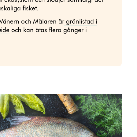
ilt ekosystem och stödjer samtidigt det
kaliga fisket.
 Vänern och Mälaren är
grönlistad i
ide
och kan ätas flera gånger i