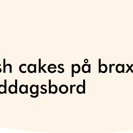
sh cakes på bra
iddagsbord