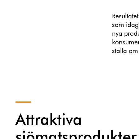
Resultate
som idag 
nya produ
konsument
ställa om
Attraktiva
sjömatsprodukter 