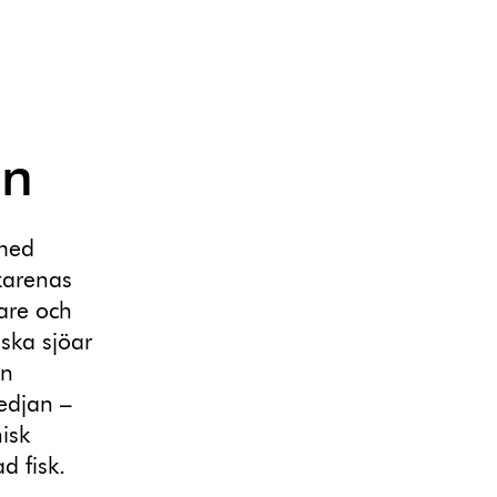
an
 med
karenas
lare och
nska sjöar
En
edjan –
nisk
d fisk.