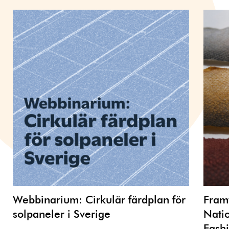
Webbinarium: Cirkulär färdplan för
Framt
solpaneler i Sverige
Nati