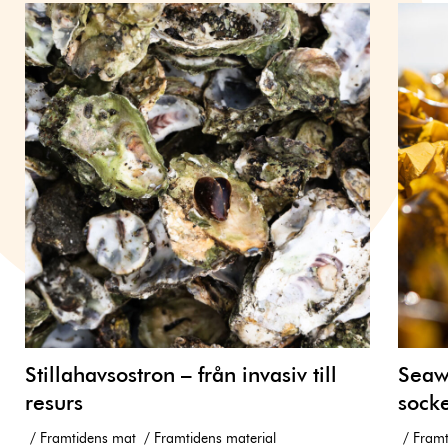
Stillahavsostron – från invasiv till
Seawe
resurs
socke
Framtidens mat
Framtidens material
Framt