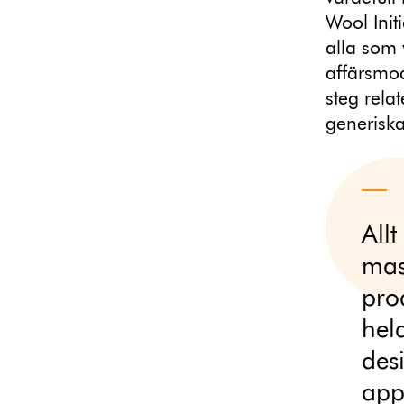
Wool Initi
alla som 
affärsmod
steg rela
generiska
All
mas
pro
hel
desi
appl