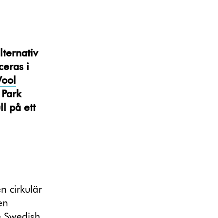
lternativ
ceras i
Wool
 Park
l på ett
n cirkulär
en
e Swedish