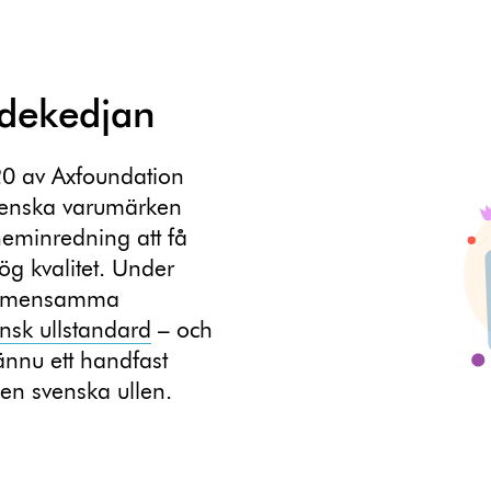
rdekedjan
0 av Axfoundation
 svenska varumärken
eminredning att få
hög kvalitet. Under
a gemensamma
nsk ullstandard
– och
nnu ett handfast
den svenska ullen.