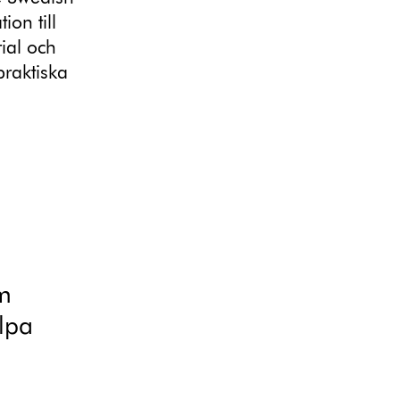
ion till
ial och
praktiska
m
om
lpa