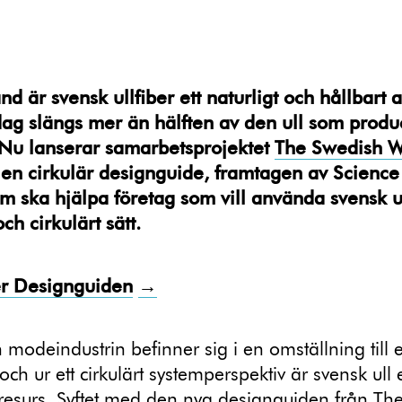
nd är svensk ullfiber ett naturligt och hållbart a
dag slängs mer än hälften av den ull som produ
 Nu lanserar samarbetsprojektet
The Swedish 
en cirkulär designguide, framtagen av Science
m ska hjälpa företag som vill använda svensk ul
och cirkulärt sätt.
r Designguiden
→
h modeindustrin befinner sig i en omställning till e
ch ur ett cirkulärt systemperspektiv är svensk ull 
 resurs. Syftet med den nya designguiden från Th