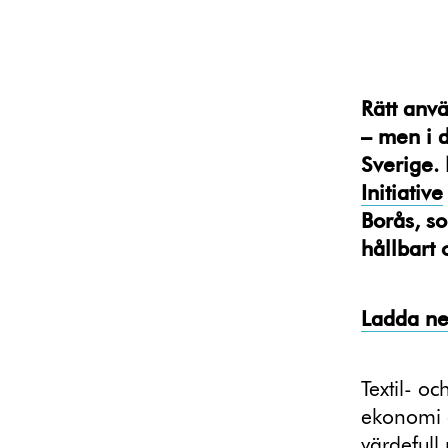
Rätt anvä
– men i 
Sverige.
Initiative
Borås, so
hållbart 
Ladda ne
Textil- oc
ekonomi o
värdefull