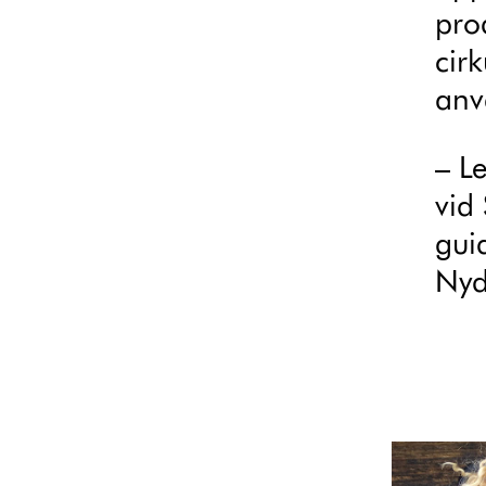
pro
cirk
anv
– L
vid 
gui
Nyd