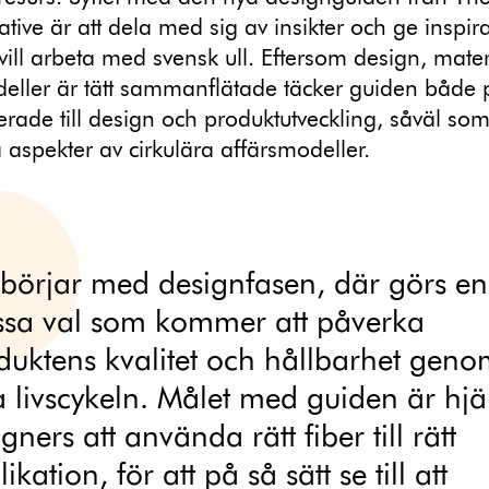
ative är att dela med sig av insikter och ge inspirat
vill arbeta med svensk ull. Eftersom design, mater
eller är tätt sammanflätade täcker guiden både 
terade till design och produktutveckling, såväl so
 aspekter av cirkulära affärsmodeller.
t börjar med designfasen, där görs en
sa val som kommer att påverka
duktens kvalitet och hållbarhet gen
a livscykeln. Målet med guiden är hjä
gners att använda rätt fiber till rätt
ikation, för att på så sätt se till att