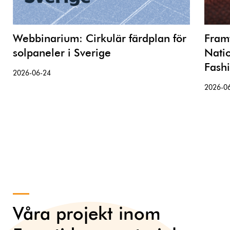
Webbinarium: Cirkulär färdplan för
Framt
solpaneler i Sverige
Nati
Fash
2026-06-24
2026-0
Våra projekt inom