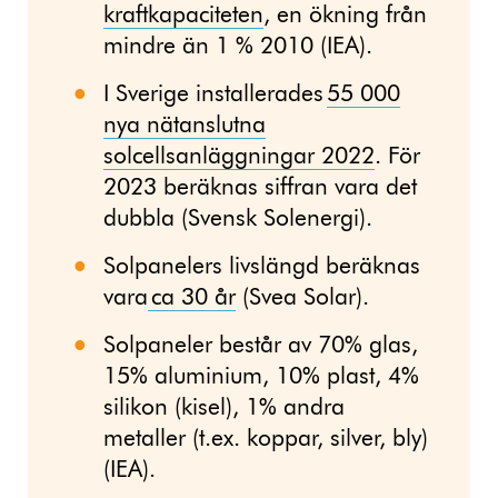
kraftkapaciteten
, en ökning från
mindre än 1 % 2010 (IEA).
I Sverige installerades
55 000
nya nätanslutna
solcellsanläggningar 2022
. För
2023 beräknas siffran vara det
dubbla (Svensk Solenergi).
Solpanelers livslängd beräknas
vara
ca 30 år
(Svea Solar).
Solpaneler består av 70% glas,
15% aluminium, 10% plast, 4%
silikon (kisel), 1% andra
metaller (t.ex. koppar, silver, bly)
(IEA).