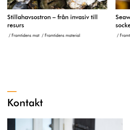
Stillahavsostron – från invasiv till
Seawe
resurs
socke
Framtidens mat
Framtidens material
Framt
Kontakt