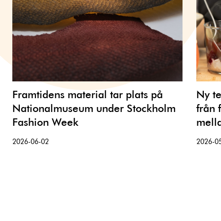
Framtidens material tar plats på
Ny te
Nationalmuseum under Stockholm
från 
Fashion Week
mell
2026-06-02
2026-0