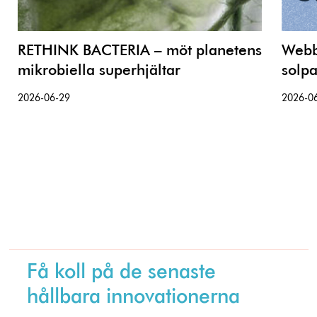
RETHINK BACTERIA – möt planetens
Webbi
mikrobiella superhjältar
solpa
2026-06-29
2026-0
Få koll på de senaste
hållbara innovationerna