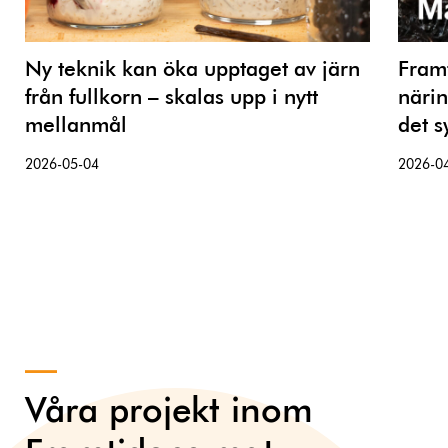
Ny teknik kan öka upptaget av järn
Framt
från fullkorn – skalas upp i nytt
närin
mellanmål
det s
2026-05-04
2026-0
Våra projekt inom