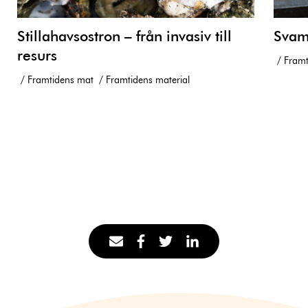
Stillahavsostron – från invasiv till
Svam
resurs
Framt
Framtidens mat
Framtidens material