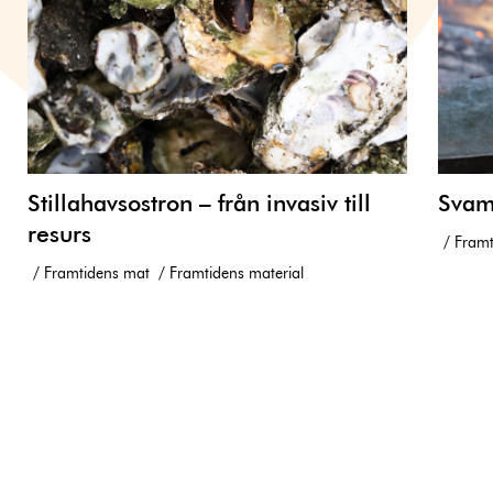
Stillahavsostron – från invasiv till
Svam
resurs
Framt
Framtidens mat
Framtidens material