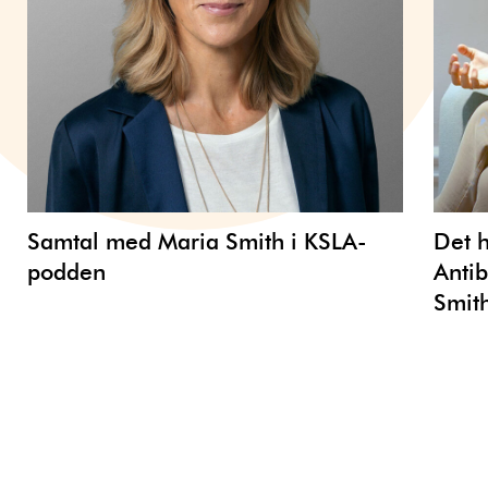
Samtal med Maria Smith i KSLA-
Det h
podden
Antib
Smit