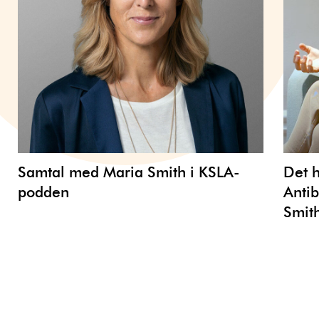
Samtal med Maria Smith i KSLA-
Det h
podden
Antib
Smit