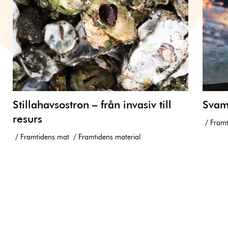
Stillahavsostron – från invasiv till
Svam
resurs
Framt
Framtidens mat
Framtidens material