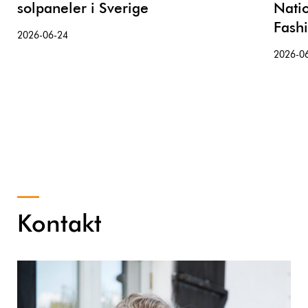
solpaneler i Sverige
Nati
Fash
2026-06-24
2026-0
Kontakt