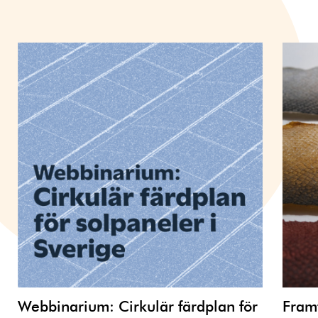
Webbinarium: Cirkulär färdplan för
Framt