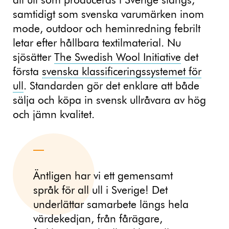
all ull som produceras i Sverige slängs,
samtidigt som svenska varumärken inom
mode, outdoor och heminredning febrilt
letar efter hållbara textilmaterial. Nu
sjösätter
The Swedish Wool Initiative
det
första
svenska klassificeringssystemet för
ull
. Standarden gör det enklare att både
sälja och köpa in svensk ullråvara av hög
och jämn kvalitet.
Äntligen har vi ett gemensamt
språk för all ull i Sverige! Det
underlättar samarbete längs hela
värdekedjan, från fårägare,