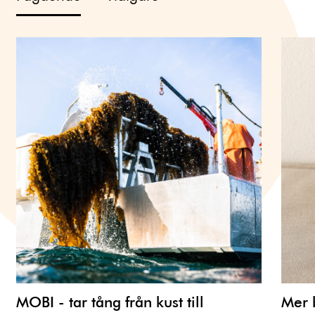
MOBI - tar tång från kust till
Mer b