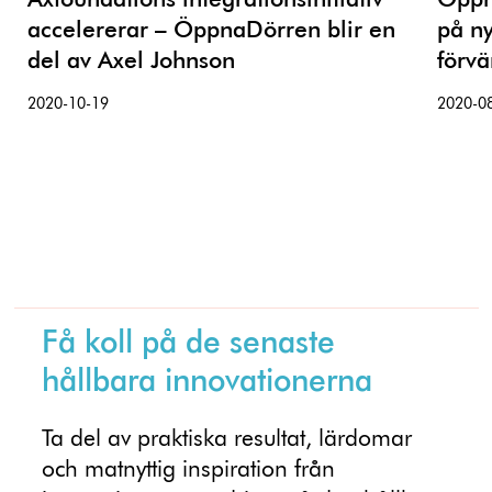
Axfoundations integrationsinitiativ
Öppn
accelererar – ÖppnaDörren blir en
på ny
del av Axel Johnson
förv
2020-10-19
2020-0
Få koll på de senaste
hållbara innovationerna
Ta del av praktiska resultat, lärdomar
och matnyttig inspiration från