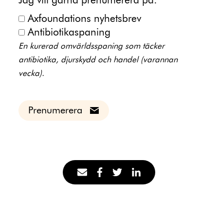
Jag vill gärna prenumerera på:
Axfoundations nyhetsbrev
Antibiotikaspaning
En kurerad omvärldsspaning som täcker
antibiotika, djurskydd och handel (varannan
vecka).
Prenumerera