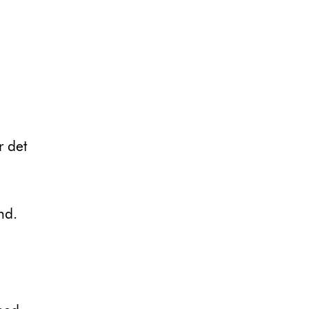
r det
nd.