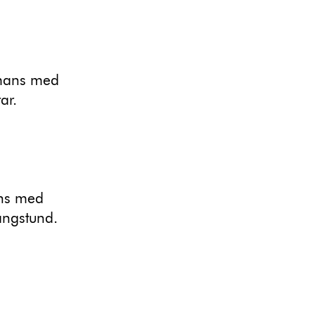
mmans med
ar.
ans med
ångstund.