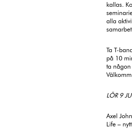
kallas. Ko
seminarie
alla akti
samarbet
Ta T-bana
på 10 min
ta någon 
Välkomm
LÖR 9 JU
Axel John
Life – nyt