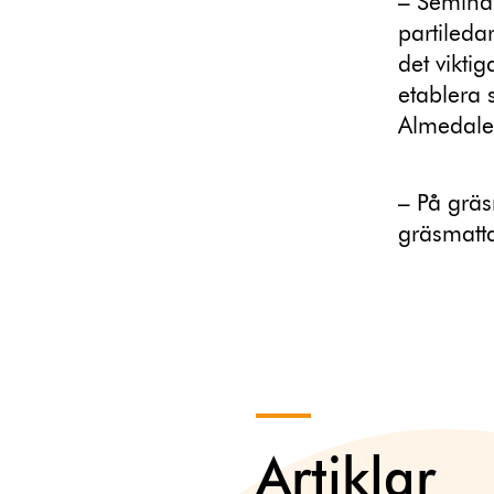
– Semina
partileda
det vikti
etablera 
Almedale
– På grä
gräsmatt
Artiklar