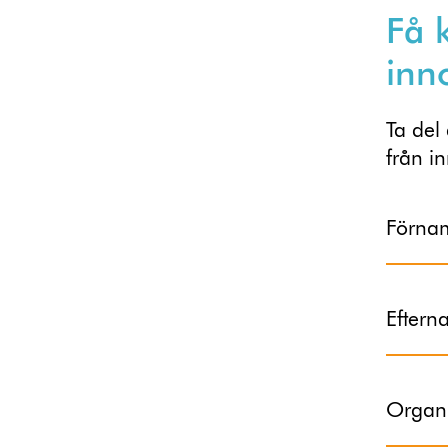
Få 
inn
Ta del
från i
Förna
Efter
Organi