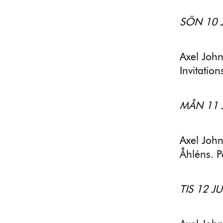
SÖN 10 
Axel Joh
Invitatio
MÅN 11 
Axel John
Åhléns. 
TIS 12 J