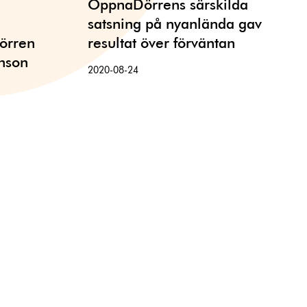
ÖppnaDörrens särskilda
satsning på nyanlända gav
örren
resultat över förväntan
hnson
2020-08-24