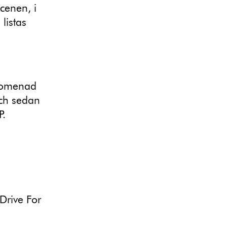
scenen, i
listas
Promenad
och sedan
P.
Drive For