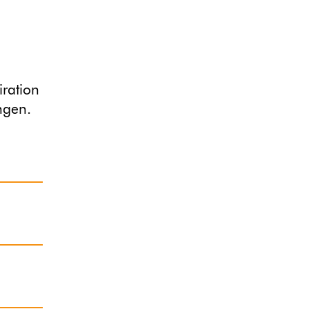
iration
ngen.