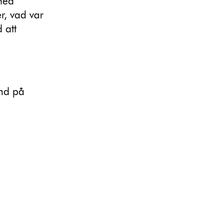
med
r, vad var
 att
nd på