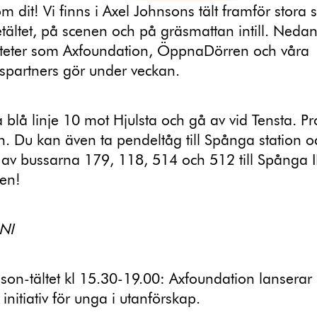
m dit! Vi finns i Axel Johnsons tält framför stora 
tältet, på scenen och på gräsmattan intill. Nedan 
viteter som Axfoundation, ÖppnaDörren och våra
spartners gör under veckan.
 blå linje 10 mot Hjulsta och gå av vid Tensta. 
. Du kan även ta pendeltåg till Spånga station 
av bussarna 179, 118, 514 och 512 till Spånga I
en!
NI
son-tältet kl 15.30-19.00: Axfoundation lanserar 
t initiativ för unga i utanförskap.