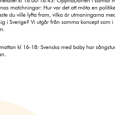
rietältet kl 16.00-16.45: ÖppnaDörren i samtal 
rnas matchningar: Hur var det att möta en politike
gaste du ville lyfta fram, vilka är utmaningarna med
sig i Sverige? Vi utgår från samma koncept som i
n.
smattan kl 16-18: Svenska med baby har sångstu
an.