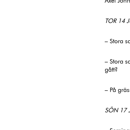
Axel John
TOR 14 J
– Stora s
– Stora s
gått?
– På grä
SÖN 17 