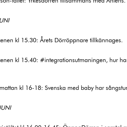
son-tältet: Yrkesdörren tillsammans med Åhléns.
UNI
cenen kl 15.30: Årets Dörröppnare tillkännages.
cenen kl 15.40: #integrationsutmaningen, hur ha
smattan kl 16-18: Svenska med baby har sångstu
JUNI