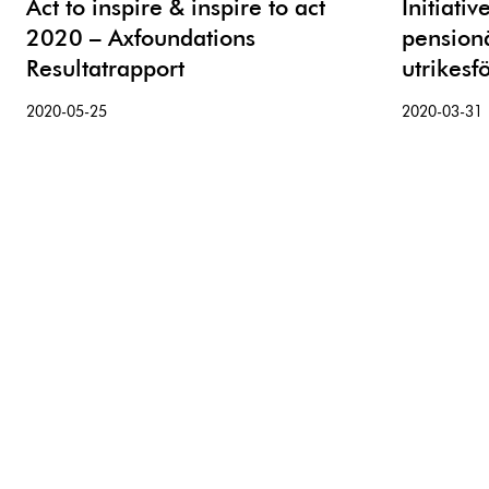
Act to inspire & inspire to act
Initiati
2020 – Axfoundations
pensionä
Resultatrapport
utrikesf
2020-05-25
2020-03-31