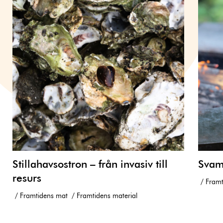
Stillahavsostron – från invasiv till
Svam
resurs
Framt
Framtidens mat
Framtidens material