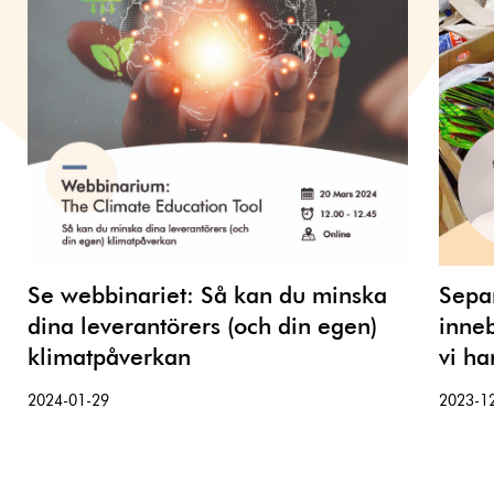
Se webbinariet: Så kan du minska
Separ
dina leverantörers (och din egen)
inneb
klimatpåverkan
vi ha
2024-01-29
2023-1