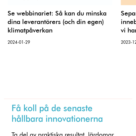
Se webbinariet: Så kan du minska
Separ
dina leverantörers (och din egen)
inneb
klimatpåverkan
vi ha
2024-01-29
2023-1
Få koll på de senaste
hållbara innovationerna
Ta del av praktiska resultat, lärdomar