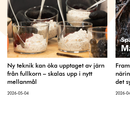
Ny teknik kan öka upptaget av järn
Framt
från fullkorn – skalas upp i nytt
närin
mellanmål
det s
2026-05-04
2026-0