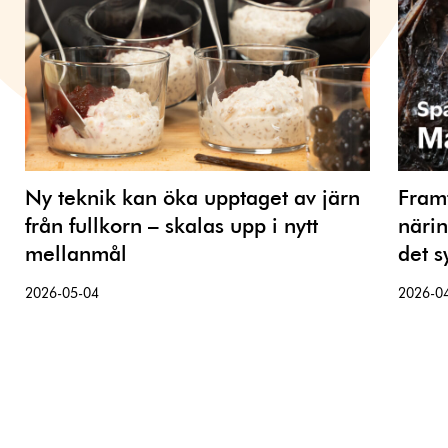
Ny teknik kan öka upptaget av järn
Framt
från fullkorn – skalas upp i nytt
närin
mellanmål
det s
2026-05-04
2026-0