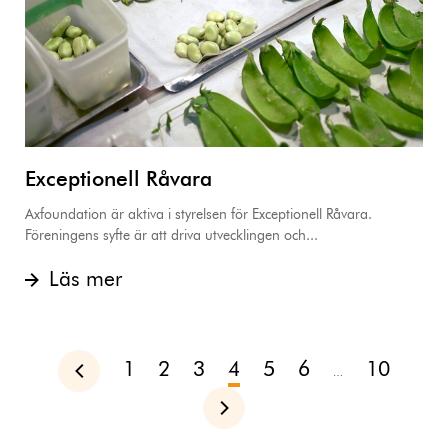
Exceptionell Råvara
Axfoundation är aktiva i styrelsen för Exceptionell Råvara.
Föreningens syfte är att driva utvecklingen och...
Läs mer
1
2
3
4
5
6
10
Föregående
…
Nästa