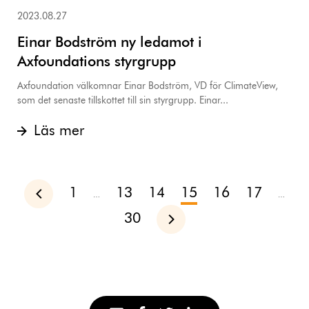
2023.08.27
Einar Bodström ny ledamot i
Axfoundations styrgrupp
Axfoundation välkomnar Einar Bodström, VD för ClimateView,
som det senaste tillskottet till sin styrgrupp. Einar...
Läs mer
1
13
14
15
16
17
Föregående
…
…
30
Nästa