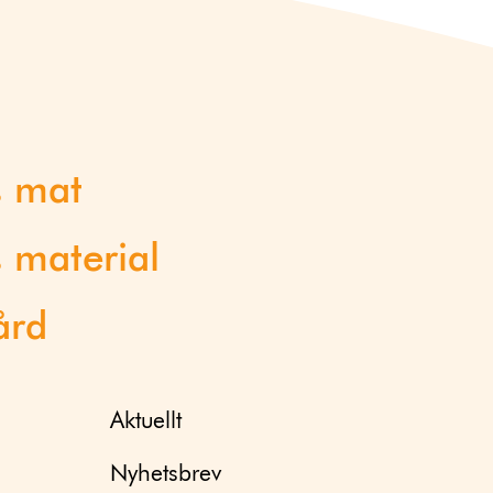
s mat
 material
ård
Aktuellt
Nyhetsbrev