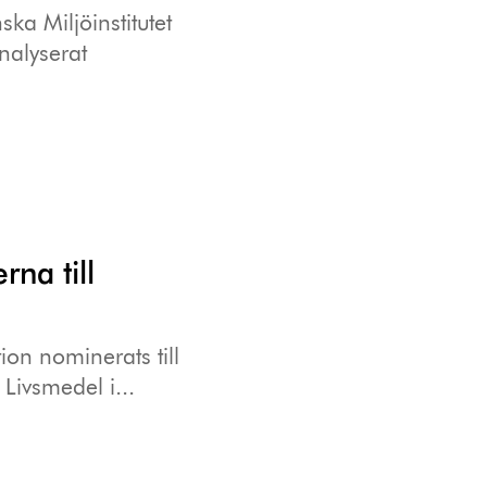
a Miljöinstitutet
analyserat
rna till
ion nominerats till
 Livsmedel i...