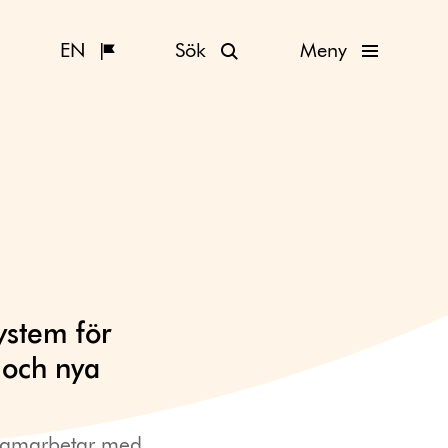
EN
Sök
Meny
system för
 och nya
 samarbetar med