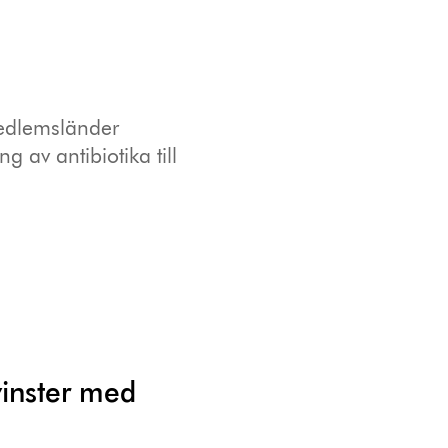
medlemsländer
av antibiotika till
vinster med