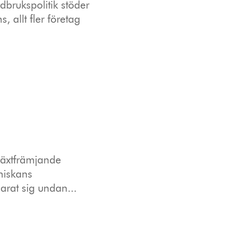
dbrukspolitik stöder
, allt fler företag
lväxtfrämjande
niskans
arat sig undan...