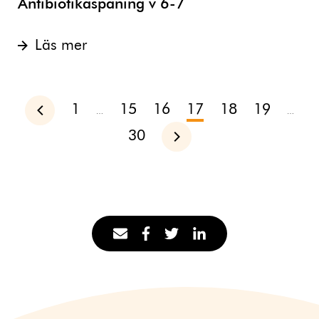
Antibiotikaspaning v 6-7
Läs mer
1
15
16
17
18
19
Föregående
…
…
30
Nästa