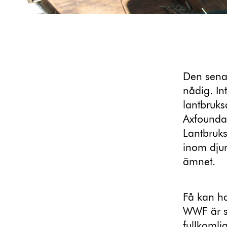
Den senas
nådig. In
lantbruks
Axfoundat
Lantbruks
inom djur
ämnet.
Få kan ha
WWF är st
fullkomli