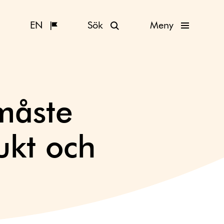
EN
Sök
Meny
måste
ukt och