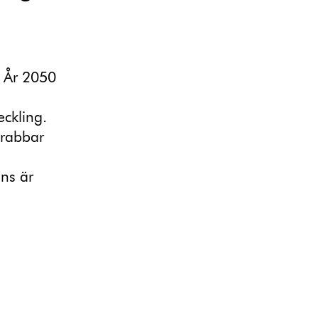
. År 2050
eckling.
drabbar
ns är