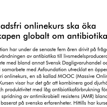
adsfri onlinekurs ska öka
apen globalt om antibiotik
ion har under de senaste fem åren drivit på frå
vändningen av antibiotika till livsmedelsproducer
ete med bland annat Svensk Dagligvaruhandel o
i samarbete med Axfoundation utvecklat en öppe
fri onlinekurs, en så kallad MOOC (Massive Onl
Kursen visar hur det går att kombinera god djurh
ch produktivitet med låg antibiotikaförbrukning för
spridning av antimikrobiell resistens (AMR) blan
, baserat på svenska erfarenheter. Hittills har kurs