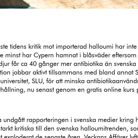
te tidens kritik mot importerad halloumi har inte 
te minst har Cypern hamnat i blåsväder eftersom
djur får ca 40 gånger mer antibiotika än svenska 
ion jobbar aktivt tillsammans med bland annat S
universitet, SLU, för att minska antibiotikaanvän
hållning, nu senast genom en gratis online kurs
 undgått rapporteringen i svenska medier kring 
arkt kritiska till den svenska halloumitrenden, s
gt exploderat de senaste åren.
Veckans Affärer lyf