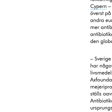
Cypern
– 
överst på 
andra eu
mer antib
antibioti
den globa
– Sverige
har något
livsmedel
Axfoundat
mejeripro
ställs oa
Antibioti
ursprung