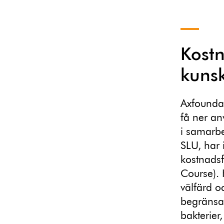
Kostn
kunsk
Axfoundat
få ner an
i samarb
SLU, har 
kostnads
Course). 
välfärd o
begränsa 
bakterier