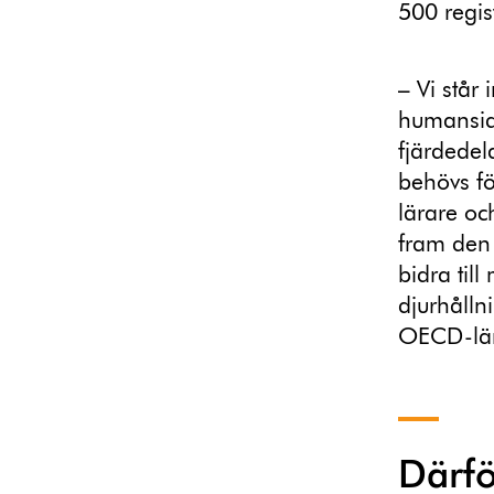
500 regis
– Vi står
humansida
fjärdedel
behövs fö
lärare oc
fram den
bidra til
djurhålln
OECD-län
Därfö