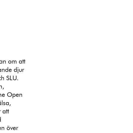
a
gan om att
ande djur
ch SLU.
n,
ine Open
älsa,
 att
d
en över