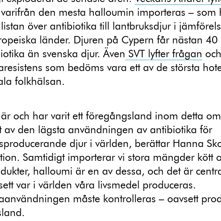
varifrån den mesta halloumin importeras – som
listan över antibiotika till lantbruksdjur i jämföre
ropeiska länder. Djuren på Cypern får nästan 40
iotika än svenska djur. Även
SVT lyfter frågan
och
karesistens som bedöms vara ett av de största ho
la folkhälsan.
 är och har varit ett föregångsland inom detta o
 av den lägsta användningen av antibiotika för
sproducerande djur i världen, berättar Hanna S
ion. Samtidigt importerar vi stora mängder kött 
dukter, halloumi är en av dessa, och det är central
vsett var i världen våra livsmedel produceras.
kaanvändningen måste kontrolleras – oavsett pro
sland.