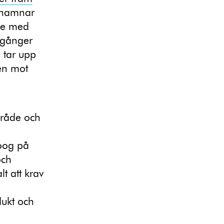
 hamnar
lse med
 gånger
 tar upp
ten mot
mråde och
koog på
och
t att krav
dukt och