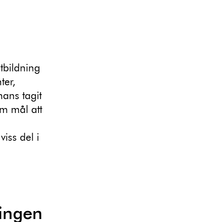
tbildning
ter,
mans tagit
m mål att
iss del i
ingen