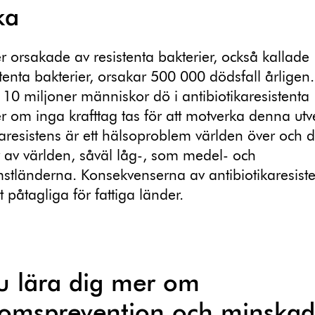
ka
er orsakade av resistenta bakterier, också kallade
stenta bakterier, orsakar 500 000 dödsfall årligen
10 miljoner människor dö i antibiotikaresistenta
er om inga krafttag tas för att motverka denna utv
karesistens är ett hälsoproblem världen över och 
r av världen, såväl låg-, som medel- och
tländerna. Konsekvenserna av antibiotikaresiste
 påtagliga för fattiga länder.
du lära dig mer om
domsprevention och minskad