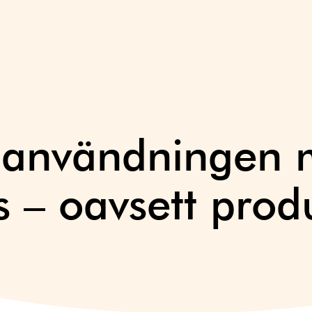
kaanvändningen 
s – oavsett prod