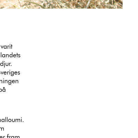
varit
 landets
djur.
veriges
dningen
 på
halloumi.
om
ter fram