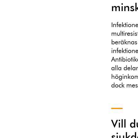
mins
Infektion
multiresi
beräknas 
infektion
Antibioti
alla dela
höginkoms
dock mest
Vill 
sjuk