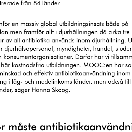
trerade från 84 länder.
 inför en massiv global utbildningsinsats både på
n men framför allt i djurhållningen då cirka tre
ar av all antibiotika används inom djurhållning. U
r djurhälsopersonal, myndigheter, handel, studen
h konsumentorganisationer. Därför har vi tillsam
 här kostnadsfria utbildningen. MOOC:en har so
l minskad och effektiv antibiotikaanvändning inom
ing i låg- och medelinkomstländer, men också till v
der, säger Hanna Skoog.
r måste antibiotikaanvändn