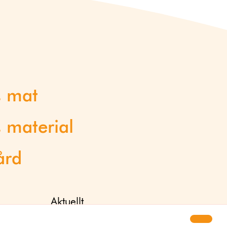
s mat
 material
ård
Aktuellt
Nyhetsbrev