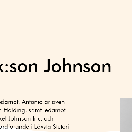
x:son Johnson
edamot. Antonia är även
on Holding, samt ledamot
xel Johnson Inc. och
rdförande i Lövsta Stuteri