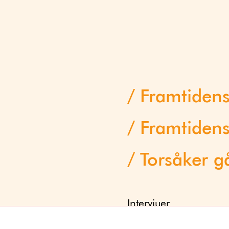
Framtiden
Framtidens
Torsåker g
Intervjuer
Progress Report 2025