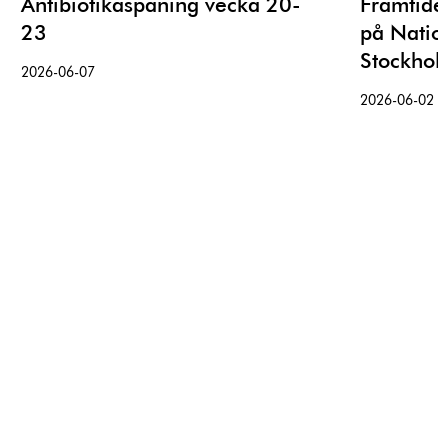
Antibiotikaspaning vecka 20-
Framtiden
23
på Nati
Stockhol
2026-06-07
2026-06-02