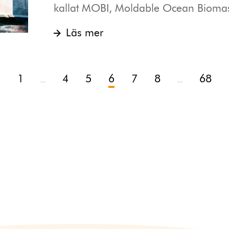
kallat MOBI, Moldable Ocean Biomass
Läs mer
1
4
5
6
7
8
68
…
…