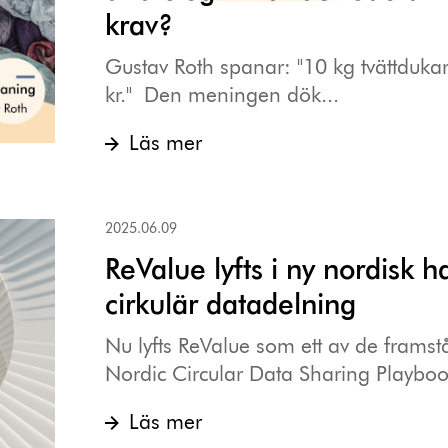
krav?
Gustav Roth spanar: "10 kg tvättdukar t
kr." Den meningen dök...
Läs mer
2025.06.09
ReValue lyfts i ny nordisk
cirkulär datadelning
Nu lyfts ReValue som ett av de frams
Nordic Circular Data Sharing Playbook
Läs mer