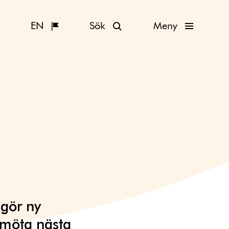
EN
Sök
Meny
ggör ny
t möta nästa