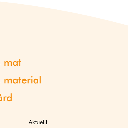
s mat
 material
ård
Aktuellt