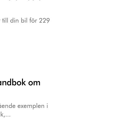
ill din bil för 229
 handbok om
tående exemplen i
,...