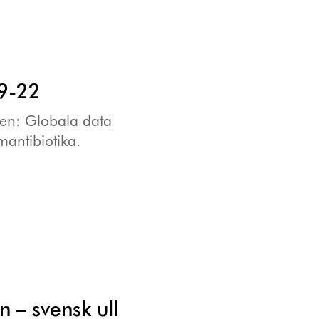
19-22
gen: Globala data
antibiotika.
on – svensk ull