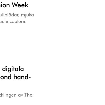
shion Week
 ullplädar, mjuka
aute couture.
digitala
cond hand-
ecklingen av The