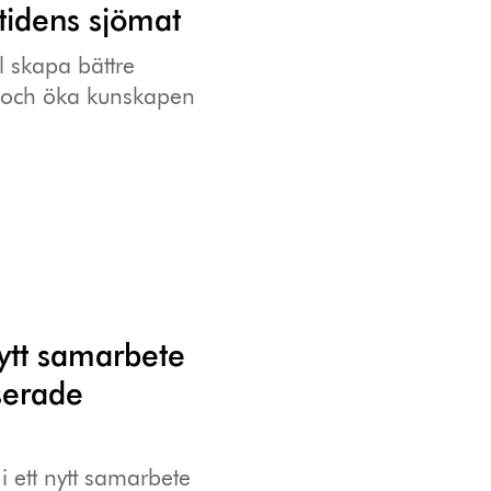
tidens sjömat
l skapa bättre
n och öka kunskapen
ytt samarbete
serade
 ett nytt samarbete