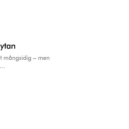
 ytan
igt mångsidig – men
...