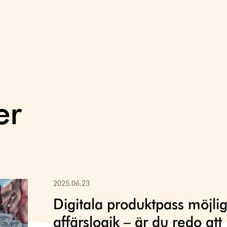
er
2025.06.23
Digitala produktpass möjli
affärslogik – är du redo at