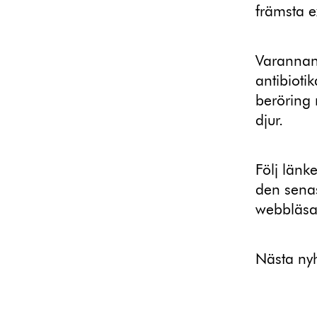
främsta e
Varannan
antibioti
beröring 
djur.
Följ länk
den sena
webbläsa
Nästa nyh