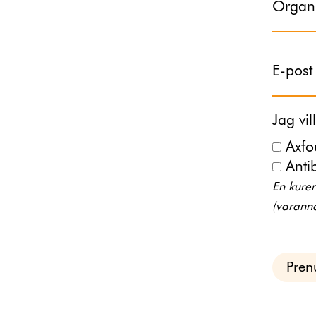
Organi
E-post
Jag vi
Axfo
Anti
En kure
(varann
Pren