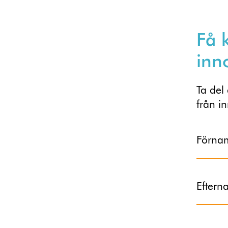
Få 
inn
Ta del
från i
Förna
Efter