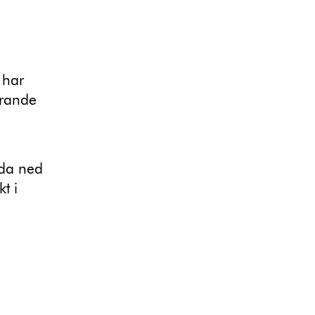
 har
erande
dda ned
kt i