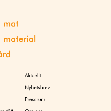
s mat
 material
ård
Aktuellt
Nyhetsbrev
Pressrum