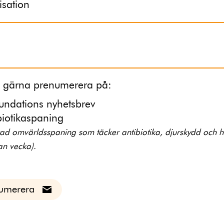
sation
ll gärna prenumerera på:
undations nyhetsbrev
biotikaspaning
rad omvärldsspaning som täcker antibiotika, djurskydd och 
an vecka).
umerera