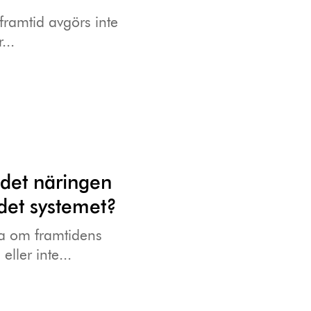
framtid avgörs inte
...
 det näringen
 det systemet?
na om framtidens
ller inte...