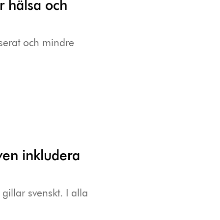
ör hälsa och
aserat och mindre
en inkludera
illar svenskt. I alla