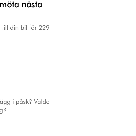
t möta nästa
ill din bil för 229
?
 ägg i påsk? Valde
g?...