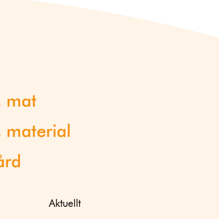
s mat
 material
ård
Aktuellt