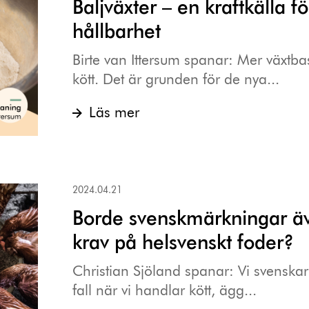
Baljväxter – en kraftkälla f
hållbarhet
Birte van Ittersum spanar: Mer växtb
kött. Det är grunden för de nya...
Läs mer
2024.04.21
Borde svenskmärkningar äv
krav på helsvenskt foder?
Christian Sjöland spanar: Vi svenskar g
fall när vi handlar kött, ägg...