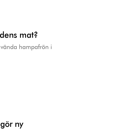
idens mat?
använda hampafrön i
ggör ny