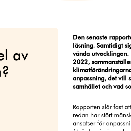
Den senaste rapporte
läsning. Samtidigt sig
el av
vända utvecklingen. 
2022, sammanställer
n?
klimatförändringarn
anpassning, det vill
samhället och vad so
Rapporten slår fast at
redan har stört mänsk
ansatser för anpassnin