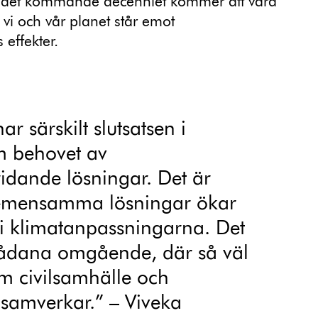
r det kommande decenniet kommer att vara
 vi och vår planet står emot
 effekter.
r särskilt slutsatsen i
m behovet av
ridande lösningar. Det är
 gemensamma lösningar ökar
n i klimatanpassningarna. Det
sådana omgående, där så väl
om civilsamhälle och
samverkar.” – Viveka