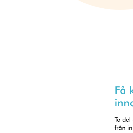
Få 
inn
Ta del
från i