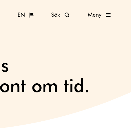
EN
Sök
Meny
:s
 ont om tid.