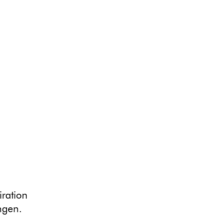
iration
ngen.