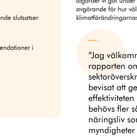
åtgärder vi gör unde
avgörande för hur väl
nde slutsatser
klimatförändringarnas
endationer i
”Jag välkomna
rapporten o
sektoröversk
bevisat att
effektivitete
behövs fler 
näringsliv s
myndigheter 